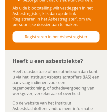
Als u de blootstelling wilt vastleggen in het
Asbestregister, klik dan op de link
‘Registreren in het Asbestregister’, om uw
persoonlijke dossier aan te maken.
Registreren in het Asbestregister
Heeft u een asbestziekte?
Heeft u asbestose of mesothelioom dan kunt
u via het Instituut Asbestslachtoffers (IAS) een
aanvraag indienen voor een
tegemoetkoming, of schadevergoeding van
werkgever, verzekeraar of overheid.
Op de website van het Instituut
Asbestslachtoffers vindt u meer informatie